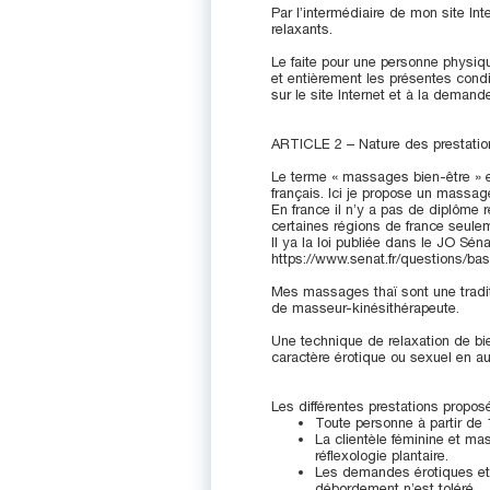
Par l’intermédiaire de mon site 
relaxants.
Le faite pour une personne physiq
et entièrement les présentes cond
sur le site Internet et à la deman
ARTICLE 2 – Nature des prestatio
Le terme « massages bien-être » e
français. Ici je propose un massag
En france il n’y a pas de diplôme
certaines régions de france seulem
Il ya la loi publiée dans le JO Sénat
https://www.senat.fr/questions/b
Mes massages thaï sont une traditio
de masseur-kinésithérapeute.
Une technique de relaxation de bie
caractère érotique ou sexuel en a
Les différentes prestations propo
Toute personne à partir de 
La clientèle féminine et ma
réflexologie plantaire.
Les demandes érotiques et
débordement n’est toléré.