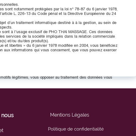
rsonnelles.
es sont notamment protégées par la loi n° 78-87 du 6 janvier 1978,
 l’article L. 226-13 du Code pénal et la Directive Européenne du 24
’objet d’un traitement informatique destiné à à la gestion, au sein de
ospects.
ite sont à l'usage exclusif de PHO THAI MASSAGE. Ces données
des services de la société impliqués dans la relation commerciale
e(s) et/ou du/des produit(s).
ue et libertés » du 6 janvier 1978 modifiée en 2004, vous bénéficiez
tion aux informations qui vous concernent, que vous pouvez exercer
motifs légitimes, vous opposer au traitement des données vous
 nous
Mentions Légales
Politique de confidentialité
et