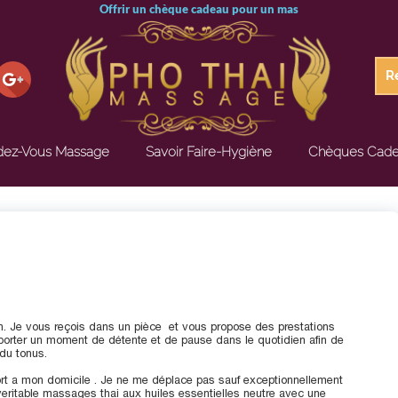
Offrir un c
R
dez-Vous Massage
Savoir Faire-Hygiène
Chèques Cad
. Je vous reçois dans un pièce et vous propose des prestations
porter un moment de détente et de pause dans le quotidien afin de
 du tonus.
t a mon domicile . Je ne me déplace pas sauf exceptionnellement
ritable massages thai aux huiles essentielles neutre avec une