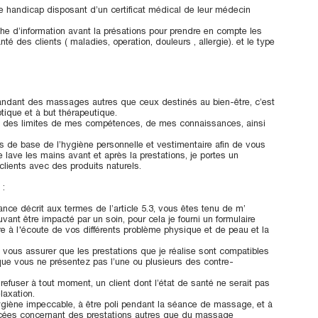
 handicap disposant d’un certificat médical de leur médecin
che d’information avant la présations pour prendre en compte les
té des clients ( maladies, operation, douleurs , allergie). et le type
ndant des massages autres que ceux destinés au bien-être, c’est
tique et à but thérapeutique.
te des limites de mes compétences, de mes connaissances, ainsi
s de base de l’hygiène personnelle et vestimentaire afin de vous
 lave les mains avant et après la prestations, je portes un
lients avec des produits naturels.
 :
ance décrit aux termes de l’article 5.3, vous êtes tenu de m’
vant être impacté par un soin, pour cela je fourni un formulaire
re à l'écoute de vos différents problème physique et de peau et la
 vous assurer que les prestations que je réalise sont compatibles
que vous ne présentez pas l’une ou plusieurs des contre-
refuser à tout moment, un client dont l’état de santé ne serait pas
laxation.
giène impeccable, à être poli pendant la séance de massage, et à
lacées concernant des prestations autres que du massage