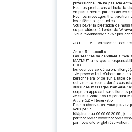
professionnel, de ne pas être entr
Pour les prestations à l’huile, le c
en plus a mettre par dessus les s
Pour les massages thaï traditionne
les différents gestuelles.
Vous payer la prestation de massa
ou par chèque à l’ordre de Wirawa
Vous reconnaissez avoir pris con
ARTICLE 5 – Déroulement des séa
Article 5.1- Localité :
Les séances se déroulent à mon a
MATMUT ainsi que la responsabilité
RDC .
les séances se déroulent allongé(e
. Je propose tout d’abord un quest
personne s’allonge sur la table d
qui visent à vous aider à vous rel
aussi des massages bien-être harmo
corps en appuyant sur différents po
Je suis a votre écoute pendant le 
Article 5.2 – Réservation :
Pour la réservation, vous pouvez 
vous par :
téléphone au 06.69.65.20.88 , je 
par facebook : www.facebook.co
par notre site onglet réservation 