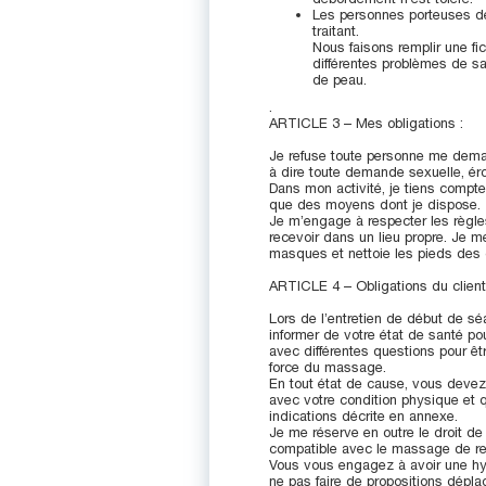
Les personnes porteuses de
traitant.
Nous faisons remplir une fi
différentes problèmes de san
de peau.
.
ARTICLE 3 – Mes obligations :
Je refuse toute personne me dema
à dire toute demande sexuelle, éro
Dans mon activité, je tiens comp
que des moyens dont je dispose.
Je m’engage à respecter les règle
recevoir dans un lieu propre. Je me
masques et nettoie les pieds des c
ARTICLE 4 – Obligations du client
Lors de l’entretien de début de sé
informer de votre état de santé pou
avec différentes questions pour êt
force du massage.
En tout état de cause, vous devez
avec votre condition physique et 
indications décrite en annexe.
Je me réserve en outre le droit de 
compatible avec le massage de re
Vous vous engagez à avoir une hy
ne pas faire de propositions dép