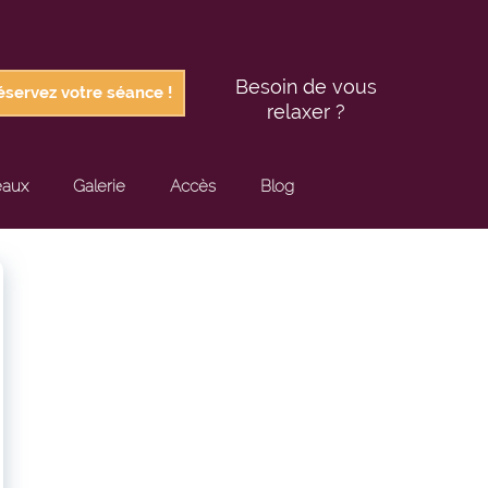
Beso
in de vous
éservez votre séance !
relaxer ?
eaux
Galerie
Accès
Blog