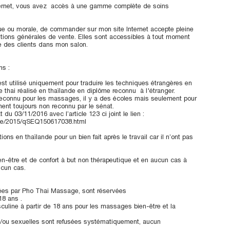
Internet, vous avez accès à une gamme complète de soins
ue ou morale, de commander sur mon site Internet accepte pleine
itions générales de vente. Elles sont accessibles à tout moment
de des clients dans mon salon.
ns :
st utilisé uniquement pour traduire les techniques étrangères en
e thai réalisé en thaïlande en diplôme reconnu à l'étranger.
 reconnu pour les massages, il y a des écoles mais seulement pour
ent toujours non reconnu par le sénat.
 du 03/11/2016 avec l’article 123 ci joint le lien :
ase/2015/qSEQ150617038.html
ns en thaïlande pour un bien fait après le travail car il n’ont pas
n-être et de confort à but non thérapeutique et en aucun cas à
ucun cas.
sées par Pho Thai Massage, sont réservées
18 ans .
sculine à partir de 18 ans pour les massages bien-être et la
/ou sexuelles sont refusées systématiquement, aucun