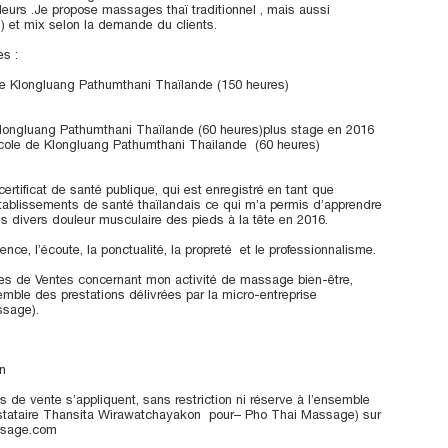
odeurs .Je propose massages thaï traditionnel , mais aussi
) et mix selon la demande du clients.
s :
de Klongluang Pathumthani Thaïlande (150 heures)
Klongluang Pathumthani Thaïlande (60 heures)plus stage en 2016
cole de Klongluang Pathumthani Thailande (60 heures)
certificat de santé publique, qui est enregistré en tant que
établissements de santé thaïlandais ce qui m’a permis d’apprendre
s divers douleur musculaire des pieds à la tête en 2016.
nce, l’écoute, la ponctualité, la propreté et le professionnalisme.
es de Ventes concernant mon activité de massage bien-être,
semble des prestations délivrées par la micro-entreprise
ssage).
n
 de vente s’appliquent, sans restriction ni réserve à l’ensemble
estataire Thansita Wirawatchayakon pour– Pho Thai Massage) sur
ssage.com