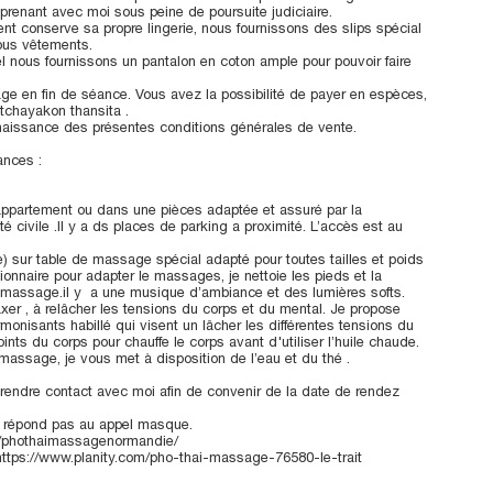
eprenant avec moi sous peine de poursuite judiciaire.
lient conserve sa propre lingerie, nous fournissons des slips spécial
ous vêtements.
l nous fournissons un pantalon en coton ample pour pouvoir faire
ge en fin de séance. Vous avez la possibilité de payer en espèces,
tchayakon thansita .
naissance des présentes conditions générales de vente.
nces :
ppartement ou dans une pièces adaptée et assuré par la
 civile .Il y a ds places de parking a proximité. L’accès est au
) sur table de massage spécial adapté pour toutes tailles et poids
ionnaire pour adapter le massages, je nettoie les pieds et la
e massage.il y a une musique d’ambiance et des lumières softs.
axer , à relâcher les tensions du corps et du mental. Je propose
nisants habillé qui visent un lâcher les différentes tensions du
ints du corps pour chauffe le corps avant d'utiliser l’huile chaude.
massage, je vous met à disposition de l’eau et du thé .
prendre contact avec moi afin de convenir de la date de rendez
ne répond pas au appel masque.
m/phothaimassagenormandie/
: https://www.planity.com/pho-thai-massage-76580-le-trait