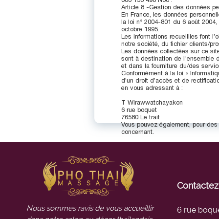
Article 8 -Gestion des données pe
En France, les données personnell
la loi n° 2004-801 du 6 août 2004,
octobre 1995.
Les informations recueillies font l
notre société, du fichier clients/pr
Les données collectées sur ce s
sont à destination de l'ensemble 
et dans la fourniture du/des servic
Conformément à la loi « Informatiq
d’un droit d’accès et de rectifica
en vous adressant à :
T Wirawwatchayakon
6 rue boquet
76580 Le trait
Vous pouvez également, pour des 
concernant.
Contactez
Nous sommes ravis de vous accueillir
6 rue boqu