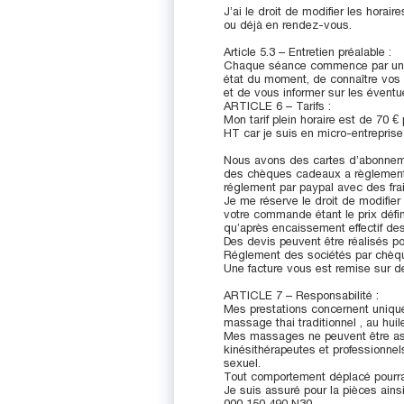
J’ai le droit de modifier les horai
ou déjà en rendez-vous.
Article 5.3 – Entretien préalable :
Chaque séance commence par un ent
état du moment, de connaître vos 
et de vous informer sur les éventu
ARTICLE 6 – Tarifs :
Mon tarif plein horaire est de 70 €
HT car je suis en micro-entreprise
Nous avons des cartes d’abonneme
des chèques cadeaux a règlement s
réglement par paypal avec des fra
Je me réserve le droit de modifier 
votre commande étant le prix défin
qu’après encaissement effectif de
Des devis peuvent être réalisés po
Réglement des sociétés par chèqu
Une facture vous est remise sur 
ARTICLE 7 – Responsabilité :
Mes prestations concernent unique
massage thai traditionnel , au hui
Mes massages ne peuvent être as
kinésithérapeutes et professionnel
sexuel.
Tout comportement déplacé pourra f
Je suis assuré pour la pièces ain
000 150 490 N30 .