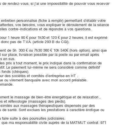
res de rendez-vous, si j’ai une impossibilité de pouvoir vous recevoir
retien personnalisé (fiche à remplir) permettant d’établir votre
attentes, vos besoins, vous expliquer le déroulement de la séance
elles contre-indications et de répondre à vos questions.
 pour 1 heure 90 € pour 1h30 et 120 € pour 2 heures, il est exprimé
 donc pas de T.V.A. (article 293 B du CGI).
nt de 5h 300 € ou 7h30 380 € 10h 540€ (hors option), ainsi que
ur place, livraison possible par la poste ou par email après
is en sus.
les prix à tout moment, le prix indiqué dans la confirmation de
itif. Le paiement lui-même ne sera considéré comme définitif
s fonds (chèques).
ur des sociétés et comités d’entreprise en HT .
e ou virement banquaire avec mon accord préalable.
demande.
ment le massage de bien-être énergétique et de relaxation ,
les et réflexologie (massages des pieds).
similés aux massages thérapeutiques dispensés par des
s de santé. Sont exclues les prestations à caractère érotique ou
aire suite à des poursuites judiciaires.
si que ma responsabilité civile auprès de la MATMUT contrat :971