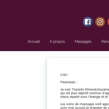
Accueil
A propos
Massages
Ren
CGV :
Préambule :
Je suis Thansita Wirawatchayakon
qui ont pour objectif commun d’ap
mieux repartir avec l'énergie et et
Les soins de massages sont appor
avec mon accord.Je proposer de ve