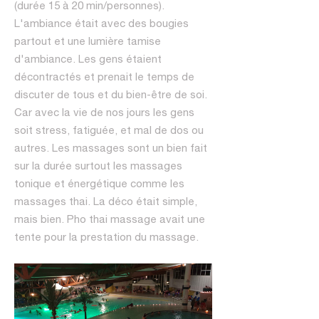
(durée 15 à 20 min/personnes).
L'ambiance était avec des bougies
partout et une lumière tamise
d'ambiance. Les gens étaient
décontractés et prenait le temps de
discuter de tous et du bien-être de soi.
Car avec la vie de nos jours les gens
soit stress, fatiguée, et mal de dos ou
autres. Les massages sont un bien fait
sur la durée surtout les massages
tonique et énergétique comme les
massages thai. La déco était simple,
mais bien. Pho thai massage avait une
tente pour la prestation du massage.