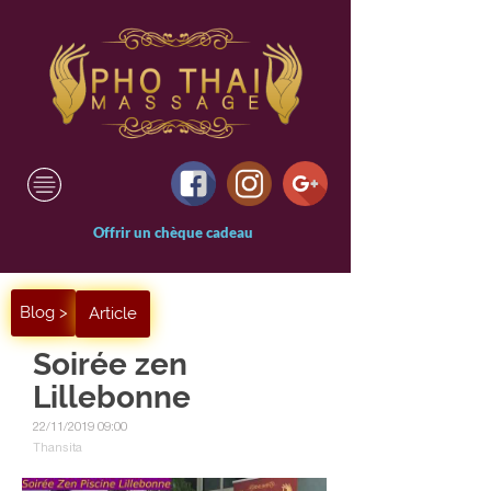
Offrir un chèque
Blog >
Article
Soirée zen
Lillebonne
22/11/2019 09:00
Thansita