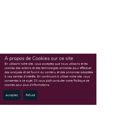
A propos de Cookies sur ce site
En utilisant notre site, vous acceptez que nous utilisons et les
cookies des actions et des technologies similaires pour effectuer
des analyses et de fournir du contenu et des annonces adaptées
à vos centres d'intérêts. En continuant à utiliser notre site, vous
consentez à ce sujet. S'il vous plaît consulter notre Politique de
cookies pour plus d'informations.
Acceptez
Refusé