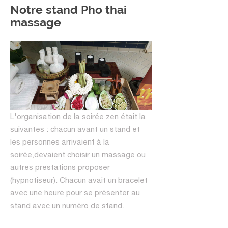
Notre stand Pho thai
massage
L'organisation de la soirée zen était la
suivantes : chacun avant un stand et
les personnes arrivaient à la
soirée,devaient choisir un massage ou
autres prestations proposer
(hypnotiseur). Chacun avait un bracelet
avec une heure pour se présenter au
stand avec un numéro de stand.